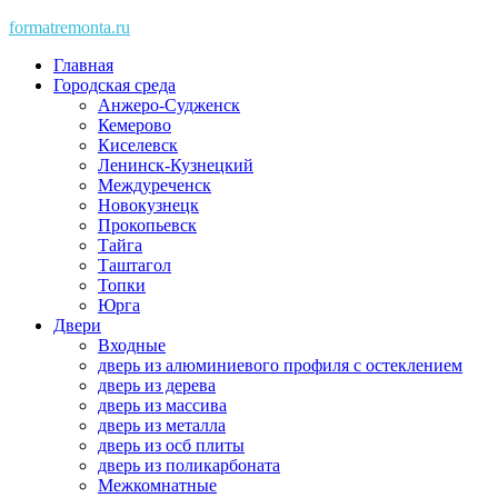
Skip
formatremonta.ru
to
Главная
content
Городская среда
Анжеро-Судженск
Кемерово
Киселевск
Ленинск-Кузнецкий
Междуреченск
Новокузнецк
Прокопьевск
Тайга
Таштагол
Топки
Юрга
Двери
Входные
дверь из алюминиевого профиля с остеклением
дверь из дерева
дверь из массива
дверь из металла
дверь из осб плиты
дверь из поликарбоната
Межкомнатные