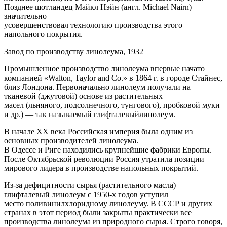
Позднее шотландец Майкл Нэйн (англ.
Michael Nairn
)
значительно
усовершенствовал технологию производства этого
напольного покрытия.
Завод по производству линолеума, 1932
Промышленное производство линолеума впервые начато
компанией «Walton, Taylor and Co.» в 1864 г. в городе Стайнес,
близ Лондона. Первоначально линолеум получали на
тканевой (джутовой) основе из растительных
масел (льняного, подсолнечного, тунгового), пробковой муки
и др.) — так называемый глифталевыйлинолеум.
В начале XX века Российская империя была одним из
основных производителей линолеума.
В Одессе и Риге находились крупнейшие фабрики Европы.
После Октябрьской революции Россия утратила позиции
мирового лидера в производстве напольных покрытий.
Из-за дефицитности сырья (растительного масла)
глифталевый линолеум с 1950-х годов уступил
место поливинилхлоридному линолеуму. В СССР и других
странах в этот период были закрыты практически все
производства линолеума из природного сырья. Строго говоря,