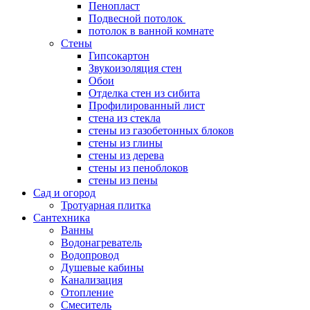
Пенопласт
Подвесной потолок
потолок в ванной комнате
Стены
Гипсокартон
Звукоизоляция стен
Обои
Отделка стен из сибита
Профилированный лист
стена из стекла
стены из газобетонных блоков
стены из глины
стены из дерева
стены из пеноблоков
стены из пены
Сад и огород
Тротуарная плитка
Сантехника
Ванны
Водонагреватель
Водопровод
Душевые кабины
Канализация
Отопление
Смеситель