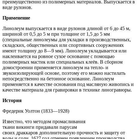
преимущественно из полимерных материалов. Выпускается в
виде рулонов.
Применение
Линолеум выпускается в виде рулонов длиной от 6 до 45 м,
шириной от 0,5 до 5 м при толщине от 1,5 до 5 мм
(специальные линолеумы для укладки в производственных,
складских, общественных или спортивных сооружениях
имеют толщину до 8—9 мм). Линолеум укладывается или
наклеивается на ровное сухое основание с помощью
полимерных мастик или специальных клеёв. В сборном
домостроении применяется линолеум на тепло- и
звукоизолирующей основе, поэтому его можно настилать
непосредственно на бетонное основание. Линолеум
применяется в качестве основания под масляную живопись и
качестве материала для гравировки в технике линогравюры.
История
Фредерик Уолтон (1833—1928)
Известно, что методом промасливания
ткани викинги придавали парусам
своих драккаров дополнительную прочность и защиту от
воды и соли. 1627 год отмечен появлением производства