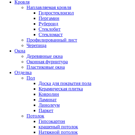
Кровля
Наплавляемая кровля
Гидростеклоизол
Пергамин
Рубероид
Стеклобит
Стекломаст
Профилированный лист
Черепица
Окна
Деревянные окна
Оконная фурнитура
Пластиковые окна
Отделка
Пол
Доска для покрытия пола
Керамическая плитка
Ковролин
Ламинат
Линолеум
Паркет
Потолок
Гипсокартон
крашеный потолок
Натяжной потолок