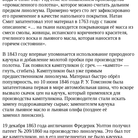
«промасленного полотна», которое можно считать дальним
предком линолеума. Примерно через сто лет зафиксировано
его применение в качестве напольного покрытия. Натан
Смит запатентовал этот материал в 1763 году с таким
описанием: «… на ткани находится покрывающая её масса из
смеси смолы, живицы, испанского коричневого красителя,
пчелиного воска и льняного масла, которая наносится в
горячем состоянии».
В 1843 году впервые упоминается использование природного
каучука и добавление молотой пробки при производстве
полотна. Так появился камптуликон (с греч.
—
«кампто» —
гнуть, сгибать). Камптуликон был уже прямым
предшественником линолеума. Материал быстро обрёл
популярность, но 10 июня 1846 года Р. У. Томсоном была
запатентована первая в мире автомобильная шина, что вскоре
вызвало скачок цен на каучук, который применялся для
производства камптуликона. Производители стали искать
замену подорожавшему сырью; заменителем каучука
стали льняное масло и льняная олифа (позднее её
заменил линоксин).
19 декабря 1863 года англичанин Фредерик Уолтон получил
патент № 209/1860 на производство линолеума. Это был тот
же камптуликон, но в его ингредиентах не было каучука.