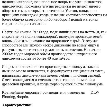
поливинилхлоридное напольное покрытие уже не является
линолеумом, поскольку его ингредиенты не имеют ничего
общего с теми, которые запатентовал Уолтон, однако, по
принципу синекдохи (когда название частного переносится на
более общую категорию, либо наоборот) новый материал
сохранил старое название.
Нефтяной кризис 1973 года, поднявший цены на нефть (и, как
следствие, на поливинилхлорид), вынудил производителей
вновь обратить внимание на природное сырьё. Этому же
способствовали экологическое движение по всему миру и
растущая экологическая грамотность населения. На начало
2000-х годов мировой объём производства натурального
линолеума составил более 40 млн м²/год.
Современная технология производства линолеума такова:
льняное масло окисляется, и формируется специальная смесь,
называемая линолеумным цементом(англ.
linoleum cement
).
Смесь охлаждается и смешивается с сосновой смолой и
древесной крошкой, и тогда формируются листы линолеума.
Крупнейшие мировые производители линолеума — DLW
Flooring, Форбо.
Характеристики