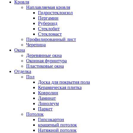
Кровля
Наплавляемая кровля
Гидростеклоизол
Пергамин
Рубероид
Стеклобит
Стекломаст
Профилированный лист
Черепица
Окна
Деревянные окна
Оконная фурнитура
Пластиковые окна
Отделка
Пол
Доска для покрытия пола
Керамическая плитка
Ковролин
Ламинат
Линолеум
Паркет
Потолок
Гипсокартон
крашеный потолок
Натяжной потолок