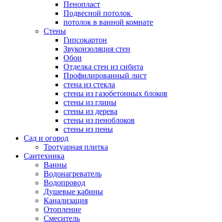
Пенопласт
Подвесной потолок
потолок в ванной комнате
Стены
Гипсокартон
Звукоизоляция стен
Обои
Отделка стен из сибита
Профилированный лист
стена из стекла
стены из газобетонных блоков
стены из глины
стены из дерева
стены из пеноблоков
стены из пены
Сад и огород
Тротуарная плитка
Сантехника
Ванны
Водонагреватель
Водопровод
Душевые кабины
Канализация
Отопление
Смеситель