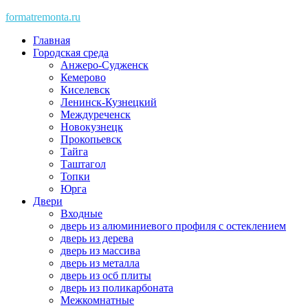
Skip
formatremonta.ru
to
Главная
content
Городская среда
Анжеро-Судженск
Кемерово
Киселевск
Ленинск-Кузнецкий
Междуреченск
Новокузнецк
Прокопьевск
Тайга
Таштагол
Топки
Юрга
Двери
Входные
дверь из алюминиевого профиля с остеклением
дверь из дерева
дверь из массива
дверь из металла
дверь из осб плиты
дверь из поликарбоната
Межкомнатные