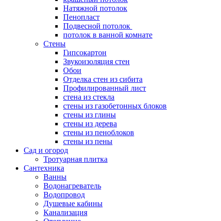
Натяжной потолок
Пенопласт
Подвесной потолок
потолок в ванной комнате
Стены
Гипсокартон
Звукоизоляция стен
Обои
Отделка стен из сибита
Профилированный лист
стена из стекла
стены из газобетонных блоков
стены из глины
стены из дерева
стены из пеноблоков
стены из пены
Сад и огород
Тротуарная плитка
Сантехника
Ванны
Водонагреватель
Водопровод
Душевые кабины
Канализация