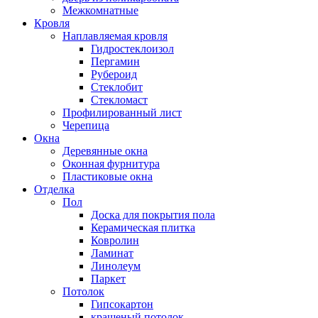
Межкомнатные
Кровля
Наплавляемая кровля
Гидростеклоизол
Пергамин
Рубероид
Стеклобит
Стекломаст
Профилированный лист
Черепица
Окна
Деревянные окна
Оконная фурнитура
Пластиковые окна
Отделка
Пол
Доска для покрытия пола
Керамическая плитка
Ковролин
Ламинат
Линолеум
Паркет
Потолок
Гипсокартон
крашеный потолок