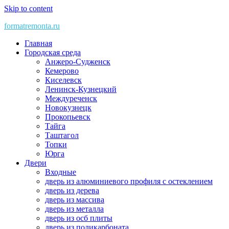
Skip to content
formatremonta.ru
Главная
Городская среда
Анжеро-Судженск
Кемерово
Киселевск
Ленинск-Кузнецкий
Междуреченск
Новокузнецк
Прокопьевск
Тайга
Таштагол
Топки
Юрга
Двери
Входные
дверь из алюминиевого профиля с остеклением
дверь из дерева
дверь из массива
дверь из металла
дверь из осб плиты
дверь из поликарбоната