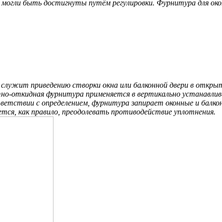
огли быть достигнуты путём регулировки. Фурнитура для окон
служит приведению створки окна или балконной двери в откры
но-откидная фурнитура применяется в вертикально устанавлива
оответствии с определением, фурнитура запирает оконные и балк
тся, как правило, преодолевать противодействие уплотнения.