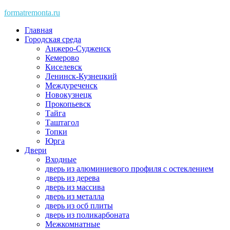
Skip
formatremonta.ru
to
Главная
content
Городская среда
Анжеро-Судженск
Кемерово
Киселевск
Ленинск-Кузнецкий
Междуреченск
Новокузнецк
Прокопьевск
Тайга
Таштагол
Топки
Юрга
Двери
Входные
дверь из алюминиевого профиля с остеклением
дверь из дерева
дверь из массива
дверь из металла
дверь из осб плиты
дверь из поликарбоната
Межкомнатные