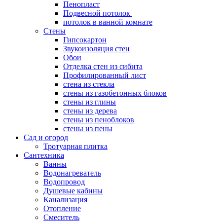
Пенопласт
Подвесной потолок
потолок в ванной комнате
Стены
Гипсокартон
Звукоизоляция стен
Обои
Отделка стен из сибита
Профилированный лист
стена из стекла
стены из газобетонных блоков
стены из глины
стены из дерева
стены из пеноблоков
стены из пены
Сад и огород
Тротуарная плитка
Сантехника
Ванны
Водонагреватель
Водопровод
Душевые кабины
Канализация
Отопление
Смеситель