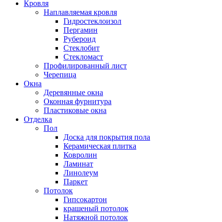
Кровля
Наплавляемая кровля
Гидростеклоизол
Пергамин
Рубероид
Стеклобит
Стекломаст
Профилированный лист
Черепица
Окна
Деревянные окна
Оконная фурнитура
Пластиковые окна
Отделка
Пол
Доска для покрытия пола
Керамическая плитка
Ковролин
Ламинат
Линолеум
Паркет
Потолок
Гипсокартон
крашеный потолок
Натяжной потолок