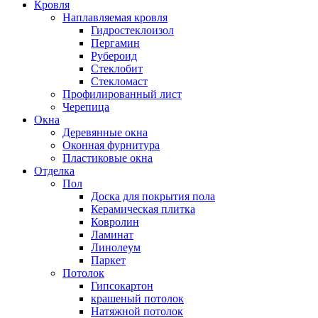
Кровля
Наплавляемая кровля
Гидростеклоизол
Пергамин
Рубероид
Стеклобит
Стекломаст
Профилированный лист
Черепица
Окна
Деревянные окна
Оконная фурнитура
Пластиковые окна
Отделка
Пол
Доска для покрытия пола
Керамическая плитка
Ковролин
Ламинат
Линолеум
Паркет
Потолок
Гипсокартон
крашеный потолок
Натяжной потолок