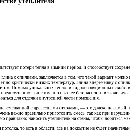
естве утеплителя
епятствует потери тепла в зимний период, и способствует сохр
глина с опилками, заключается в том, что такой вариант можно 
ает до критически низких температур. Глина вперемешку с опилк
том. Помимо уникальных тепло- и гидроизоляционных свойств, э
редпочтению глине именно из-за ее безопасности в экологическ
оваться для отделки внутренней части помещения.
 перемешанной с древесными отходами, — это далеко не самый п
чень важно правильно приготовить смесь, так как при нарушени
мо правильно наносить утеплитель на стены, чтобы добиться ма
потолка, то есть в области, где на покрытие не будет значительн