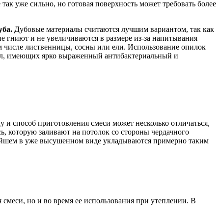
 так уже сильно, но готовая поверхность может требовать более
уба.
Дубовые материалы считаются лучшим вариантом, так как
 не гниют и не увеличиваются в размере из-за напитывания
ом числе лиственницы, сосны или ели. Использование опилок
сел, имеющих ярко выраженный антибактериальный и
му и способ приготовления смеси может несколько отличаться,
ь, которую заливают на потолок со стороны чердачного
нейшем в уже высушенном виде укладываются примерно таким
смеси, но и во время ее использования при утеплении. В