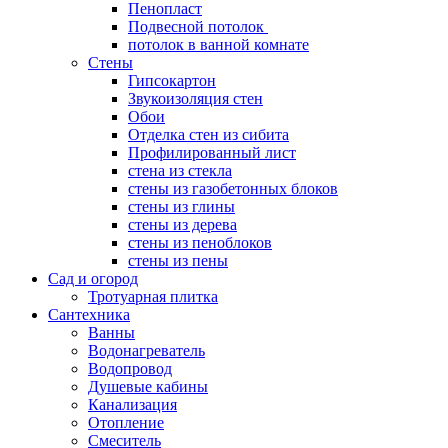
Пенопласт
Подвесной потолок
потолок в ванной комнате
Стены
Гипсокартон
Звукоизоляция стен
Обои
Отделка стен из сибита
Профилированный лист
стена из стекла
стены из газобетонных блоков
стены из глины
стены из дерева
стены из пеноблоков
стены из пены
Сад и огород
Тротуарная плитка
Сантехника
Ванны
Водонагреватель
Водопровод
Душевые кабины
Канализация
Отопление
Смеситель