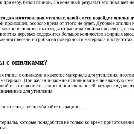
 примеру, белой глиной. На конечный результат это повлияет не
го для изготовления утеплительной смеси подойдут опилки д
ой произошел, особого вреда от этого не будет. Дубовые опилки
, можно использовать отходы от распила хвойных деревьев, в т
сине этих деревьев содержится большое количество эфирных ма
ления плесени и грибка на поверхности материала и в пустотах.
ны с опилками?
ия глины с опилками в качестве материала для утепления, поэто
о материала. При желании можно использовать еще влажную смес
ющий изготовление из глины и опилок панелей, которые в даль
азначенные для утепления.
или колени, срочно убирайте из рациона…
ериалы, которые понадобятся не только во время приготовления 
ты: