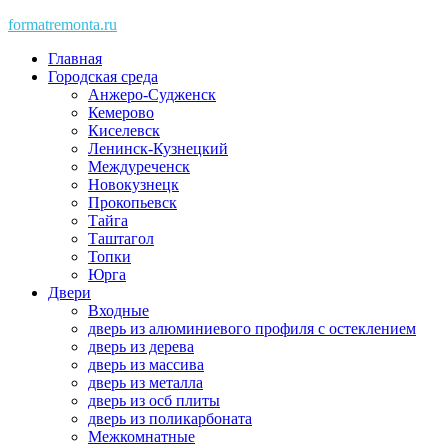
Skip
formatremonta.ru
to
Главная
content
Городская среда
Анжеро-Судженск
Кемерово
Киселевск
Ленинск-Кузнецкий
Междуреченск
Новокузнецк
Прокопьевск
Тайга
Таштагол
Топки
Юрга
Двери
Входные
дверь из алюминиевого профиля с остеклением
дверь из дерева
дверь из массива
дверь из металла
дверь из осб плиты
дверь из поликарбоната
Межкомнатные