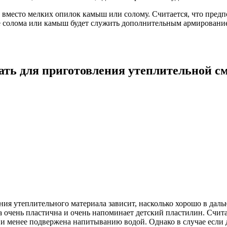
ь вместо мелких опилок камыш или солому. Считается, что пред
учае солома или камыш будет служить дополнительным армирован
ать для приготовления утеплительной с
ия утеплительного материала зависит, насколько хорошо в дальн
очень пластична и очень напоминает детский пластилин. Считае
ет и менее подвержена напитыванию водой. Однако в случае если