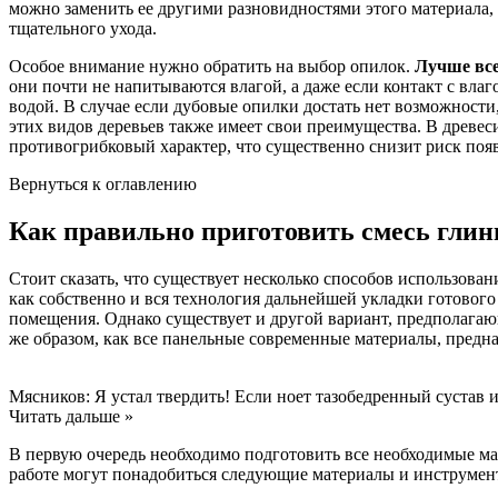
можно заменить ее другими разновидностями этого материала, к
тщательного ухода.
Особое внимание нужно обратить на выбор опилок.
Лучше все
они почти не напитываются влагой, а даже если контакт с влаг
водой. В случае если дубовые опилки достать нет возможности
этих видов деревьев также имеет свои преимущества. В древе
противогрибковый характер, что существенно снизит риск появ
Вернуться к оглавлению
Как правильно приготовить смесь гли
Стоит сказать, что существует несколько способов использован
как собственно и вся технология дальнейшей укладки готовог
помещения. Однако существует и другой вариант, предполага
же образом, как все панельные современные материалы, предн
Мясников: Я устал твердить! Если ноет тазобедренный сустав 
Читать дальше »
В первую очередь необходимо подготовить все необходимые мат
работе могут понадобиться следующие материалы и инструмен