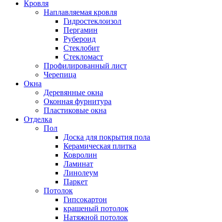
Кровля
Наплавляемая кровля
Гидростеклоизол
Пергамин
Рубероид
Стеклобит
Стекломаст
Профилированный лист
Черепица
Окна
Деревянные окна
Оконная фурнитура
Пластиковые окна
Отделка
Пол
Доска для покрытия пола
Керамическая плитка
Ковролин
Ламинат
Линолеум
Паркет
Потолок
Гипсокартон
крашеный потолок
Натяжной потолок