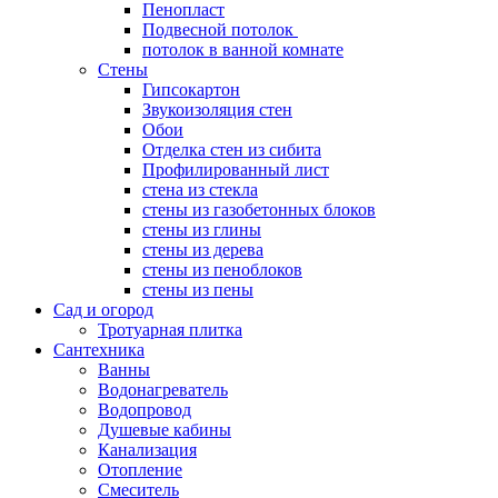
Пенопласт
Подвесной потолок
потолок в ванной комнате
Стены
Гипсокартон
Звукоизоляция стен
Обои
Отделка стен из сибита
Профилированный лист
стена из стекла
стены из газобетонных блоков
стены из глины
стены из дерева
стены из пеноблоков
стены из пены
Сад и огород
Тротуарная плитка
Сантехника
Ванны
Водонагреватель
Водопровод
Душевые кабины
Канализация
Отопление
Смеситель