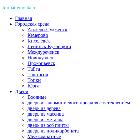
Skip
formatremonta.ru
to
Главная
content
Городская среда
Анжеро-Судженск
Кемерово
Киселевск
Ленинск-Кузнецкий
Междуреченск
Новокузнецк
Прокопьевск
Тайга
Таштагол
Топки
Юрга
Двери
Входные
дверь из алюминиевого профиля с остеклением
дверь из дерева
дверь из массива
дверь из металла
дверь из осб плиты
дверь из поликарбоната
Межкомнатные